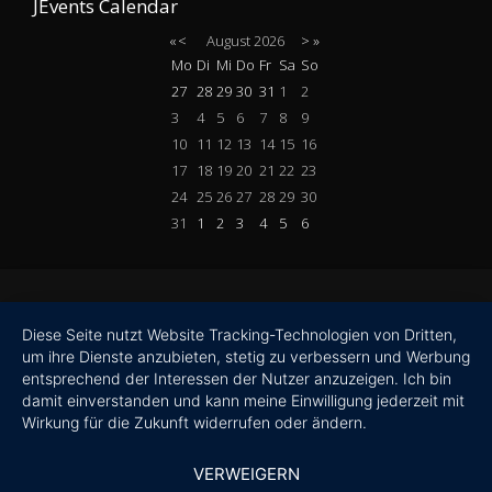
JEvents Calendar
«
<
August
2026
>
»
Mo
Di
Mi
Do
Fr
Sa
So
27
28
29
30
31
1
2
3
4
5
6
7
8
9
10
11
12
13
14
15
16
17
18
19
20
21
22
23
24
25
26
27
28
29
30
31
1
2
3
4
5
6
Diese Seite nutzt Website Tracking-Technologien von Dritten,
um ihre Dienste anzubieten, stetig zu verbessern und Werbung
entsprechend der Interessen der Nutzer anzuzeigen. Ich bin
damit einverstanden und kann meine Einwilligung jederzeit mit
Wirkung für die Zukunft widerrufen oder ändern.
VERWEIGERN