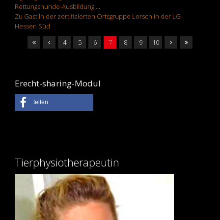
Rettungshunde-Ausbildung….
Zu Gast in der zertifizierten Ortsgruppe Lorsch in der LG-
Hessen Süd
4
5
6
7
8
9
10
Erecht-sharing-Modul
teilen
Tierphysiotherapeutin