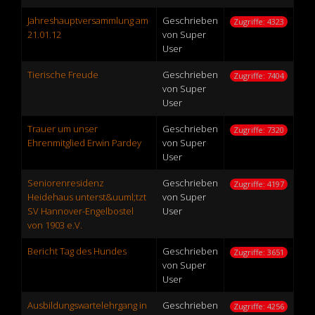
Jahreshauptversammlung am
Geschrieben
Zugriffe: 4323
21.01.12
von Super
User
Tierische Freude
Geschrieben
Zugriffe: 7404
von Super
User
Trauer um unser
Geschrieben
Zugriffe: 7320
Ehrenmitglied Erwin Pardey
von Super
User
Seniorenresidenz
Geschrieben
Zugriffe: 4197
Heidehaus unterst&uuml;tzt
von Super
SV Hannover-Engelbostel
User
von 1903 e.V.
Bericht Tag des Hundes
Geschrieben
Zugriffe: 3651
von Super
User
Ausbildungswartelehrgang in
Geschrieben
Zugriffe: 4256