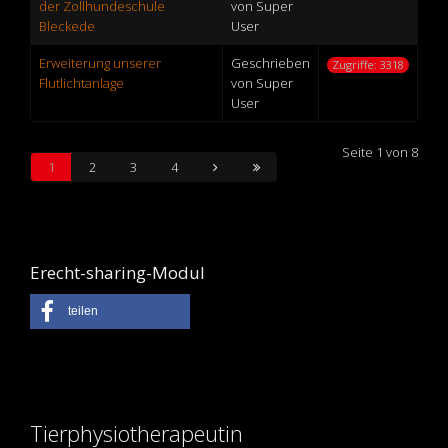
der Zollhundeschule
von Super
Bleckede
User
Erweiterung unserer
Geschrieben
Zugriffe: 3318
Flutlichtanlage
von Super
User
Seite 1 von 8
1
2
3
4
Erecht-sharing-Modul
teilen
Tierphysiotherapeutin