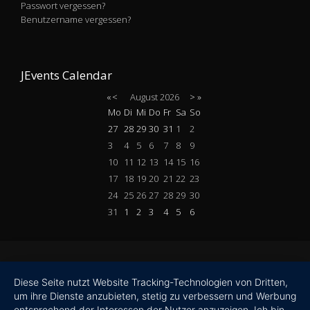
Passwort vergessen?
Benutzername vergessen?
JEvents Calendar
«
<
August
2026
>
»
Mo
Di
Mi
Do
Fr
Sa
So
27
28
29
30
31
1
2
3
4
5
6
7
8
9
10
11
12
13
14
15
16
17
18
19
20
21
22
23
24
25
26
27
28
29
30
31
1
2
3
4
5
6
Diese Seite nutzt Website Tracking-Technologien von Dritten,
um ihre Dienste anzubieten, stetig zu verbessern und Werbung
entsprechend der Interessen der Nutzer anzuzeigen. Ich bin