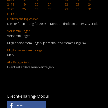
21
18
19
20
21
22
23
24
22
25
26
27
28
29
30
31
DEFAULT
Helfersichtung WUSV
Die Helfersichtung für 2016 in Meppen findet in unser OG stadt
Versammlungen
Versammlungen
Mitgliederversamlungen, Jahreshauptversammlung usw.
Mitgliederversammlungen
MGV
Alle Kategorien ...
Events aller Kategorien anzeigen
Erecht-sharing-Modul
teilen