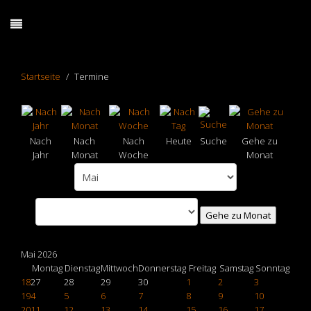
Startseite
Termine
Nach
Nach
Nach
Heute
Suche
Gehe zu
Jahr
Monat
Woche
Monat
Gehe zu Monat
Mai 2026
Montag
Dienstag
Mittwoch
Donnerstag
Freitag
Samstag
Sonntag
18
27
28
29
30
1
2
3
19
4
5
6
7
8
9
10
20
11
12
13
14
15
16
17