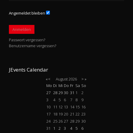
Angemeldet bleiben
Anmelden
Passwort vergessen?
Benutzername vergessen?
JEvents Calendar
«
<
August
2026
>
»
Mo
Di
Mi
Do
Fr
Sa
So
27
28
29
30
31
1
2
3
4
5
6
7
8
9
10
11
12
13
14
15
16
17
18
19
20
21
22
23
24
25
26
27
28
29
30
31
1
2
3
4
5
6