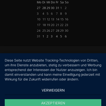
Mo
Di
Mi
Do
Fr
Sa
So
27
28
29
30
31
1
2
3
4
5
6
7
8
9
10
11
12
13
14
15
16
17
18
19
20
21
22
23
24
25
26
27
28
29
30
31
1
2
3
4
5
6
Diese Seite nutzt Website Tracking-Technologien von Dritten,
um ihre Dienste anzubieten, stetig zu verbessern und Werbung
entsprechend der Interessen der Nutzer anzuzeigen. Ich bin
damit einverstanden und kann meine Einwilligung jederzeit mit
Wirkung für die Zukunft widerrufen oder ändern.
VERWEIGERN
AKZEPTIEREN