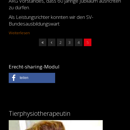
ARG Vorstandes, dass 60 jährige Jubiläum ausrichten
zu dürfen.
Als Leistungsrichter konnten wir den SV-
Bundesausbildungswart
Weiterlesen
2
3
4
5
Erecht-sharing-Modul
teilen
Tierphysiotherapeutin