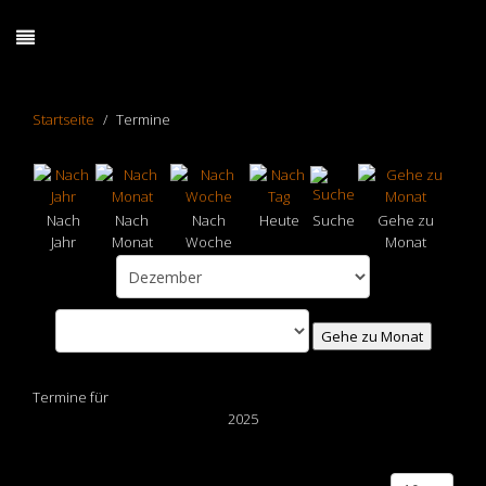
Startseite
Termine
Nach
Nach
Nach
Heute
Suche
Gehe zu
Jahr
Monat
Woche
Monat
Gehe zu Monat
Termine für
2025
Limite der Paginierungsliste