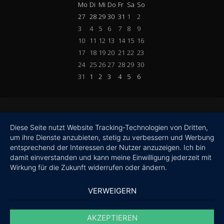
Mo
Di
Mi
Do
Fr
Sa
So
27
28
29
30
31
1
2
3
4
5
6
7
8
9
10
11
12
13
14
15
16
17
18
19
20
21
22
23
24
25
26
27
28
29
30
31
1
2
3
4
5
6
Diese Seite nutzt Website Tracking-Technologien von Dritten,
um ihre Dienste anzubieten, stetig zu verbessern und Werbung
entsprechend der Interessen der Nutzer anzuzeigen. Ich bin
damit einverstanden und kann meine Einwilligung jederzeit mit
Wirkung für die Zukunft widerrufen oder ändern.
VERWEIGERN
AKZEPTIEREN