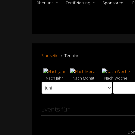
über uns
Zertifizierung
Sponsoren
P
Startseite
Termine
Nach Jahr
Nach Monat
Nach Woche
Events für
Donn