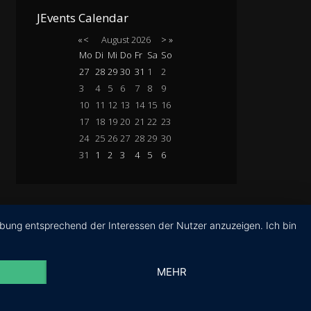
JEvents Calendar
«
<
August
2026
>
»
Mo
Di
Mi
Do
Fr
Sa
So
27
28
29
30
31
1
2
3
4
5
6
7
8
9
10
11
12
13
14
15
16
17
18
19
20
21
22
23
24
25
26
27
28
29
30
31
1
2
3
4
5
6
rbung entsprechend der Interessen der Nutzer anzuzeigen. Ich bin
MEHR